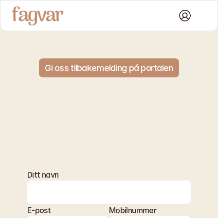
Gi oss tilbakemelding på portalen
Ris
og
ros
Ditt navn
Vi ønsker å gjøre Fagvar bedre. Fortell oss hva som
fungerer bra og hva vi kan forbedre.
E-post
Mobilnummer
post@fagvar.no